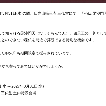
027年3月31日(水)の間、日光山輪王寺 三仏堂にて、「秘仏 毘沙
して知られる毘沙門天（びしゃもんてん）。四天王の一尊とし
ことのできない秘仏を間近で拝観できる特別な機会です。
した御朱印も期間限定で授与されています。
ひ立ち寄ってみてはいかがでしょうか。
水)～2027年3月31日(水)
 三仏堂 堂内特設会場