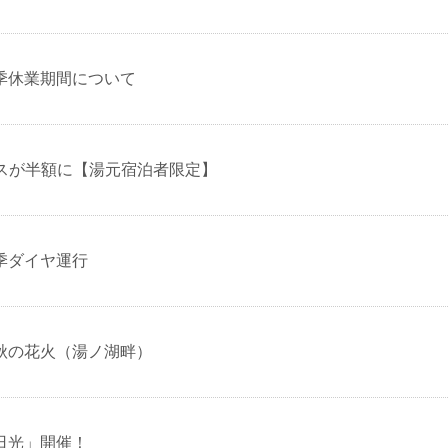
季休業期間について
スが半額に【湯元宿泊者限定】
季ダイヤ運行
秋の花火（湯ノ湖畔）
日光」開催！